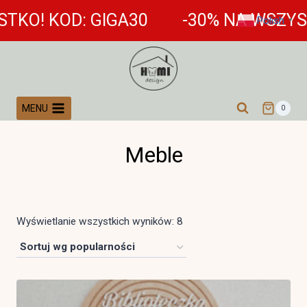
Przejdź
OD: GIGA30
-30% NA WSZYSTKO! KO
Polish
▼
do
treści
MENU
0
Meble
Posortowane
Wyświetlanie wszystkich wyników: 8
według
popularności