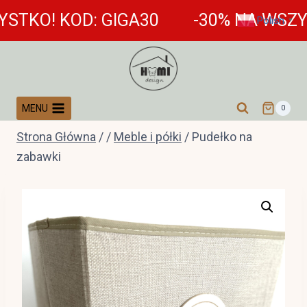
Przejdź
! KOD: GIGA30
-30% NA WSZYSTKO!
Polish
▼
do
treści
MENU
0
Strona Główna
/
/
Meble i półki
/
Pudełko na
zabawki