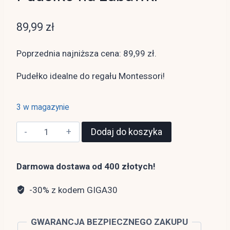
89,99
zł
Poprzednia najniższa cena:
89,99
zł
.
Pudełko idealne do regału Montessori!
3 w magazynie
ilość
Dodaj do koszyka
Pudełko
na
Darmowa dostawa od 400 złotych!
zabawki
-30% z kodem GIGA30
GWARANCJA BEZPIECZNEGO ZAKUPU